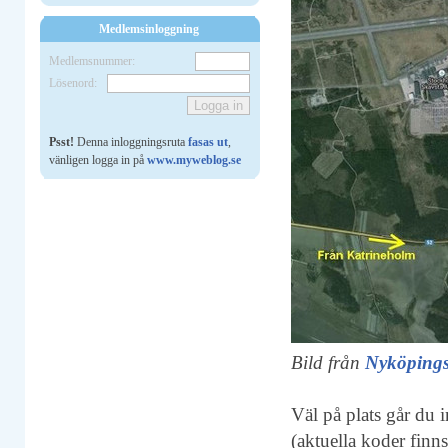
Medlemsinloggning
Medlemsnummer:
Lösenord:
Psst!
Denna inloggningsruta
fasas ut
,
vänligen logga in på
www.myweblog.se
Bild från
Nyköpings
Väl på plats går du 
(aktuella koder finn