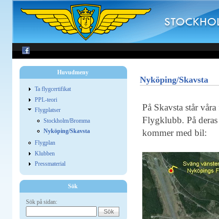
Huvudmeny
Nyköping/Skavsta
Ta flygcertifikat
PPL-teori
På Skavsta står våra
Flygplatser
Flygklubb. På deras
Stockholm/Bromma
Nyköping/Skavsta
kommer med bil:
Flygplan
Klubben
Pressmaterial
Sök
Sök på sidan: