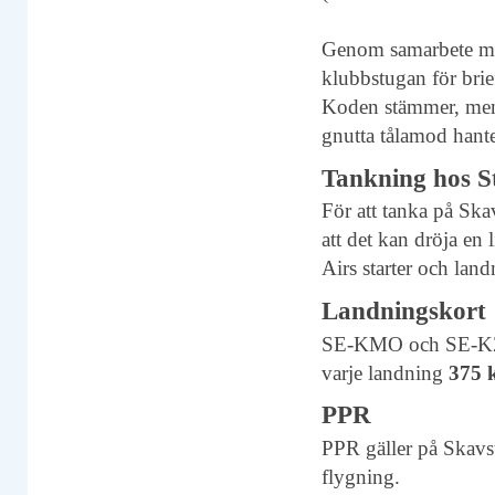
Genom samarbete med
klubbstugan för brie
Koden stämmer, men l
gnutta tålamod hant
Tankning hos St
För att tanka på Ska
att det kan dröja en
Airs starter och land
Landningskort
SE-KMO och SE-KZP 
varje landning
375 
PPR
PPR gäller på Skavst
flygning.