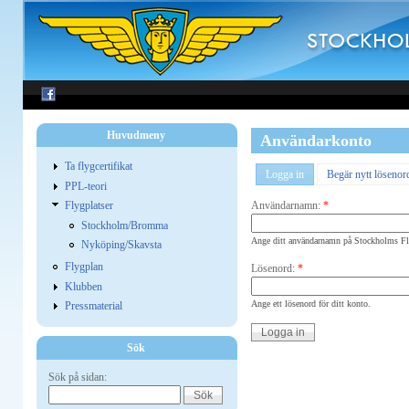
Huvudmeny
Användarkonto
Ta flygcertifikat
Logga in
Begär nytt lösenor
PPL-teori
Användarnamn:
*
Flygplatser
Stockholm/Bromma
Ange ditt användarnamn på Stockholms Fly
Nyköping/Skavsta
Flygplan
Lösenord:
*
Klubben
Ange ett lösenord för ditt konto.
Pressmaterial
Sök
Sök på sidan: