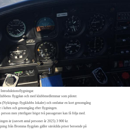
Introduktionsflygningar.
lubbens flygplan och med klubbmedlemmar som piloter.
ta (Nyköpings flygklubbs lokaler) och omfattar en kort genomgång
e i luften och genomgång efter flygningen.
 person men ytterligare högst två passagerare kan få följa med.
ingen är (oavsett antal personer år 2025) 3 900 kr.
gning från Bromma flygplats gäller särskilda priser beroende på