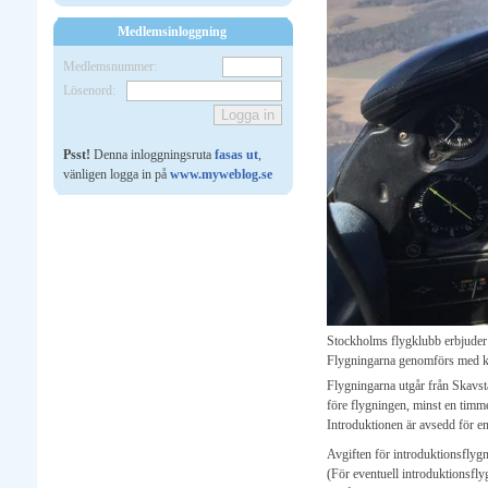
Medlemsinloggning
Medlemsnummer:
Lösenord:
Psst!
Denna inloggningsruta
fasas ut
,
vänligen logga in på
www.myweblog.se
Stockholms flygklubb erbjuder 
Flygningarna genomförs med k
Flygningarna utgår från Skavs
före flygningen, minst en timm
Introduktionen är avsedd för en
Avgiften för introduktionsflygn
(För eventuell introduktionsfly