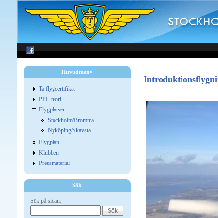
Huvudmeny
Introduktionsflygn
Ta flygcertifikat
PPL-teori
Flygplatser
Stockholm/Bromma
Nyköping/Skavsta
Flygplan
Klubben
Pressmaterial
Sök
Sök på sidan: