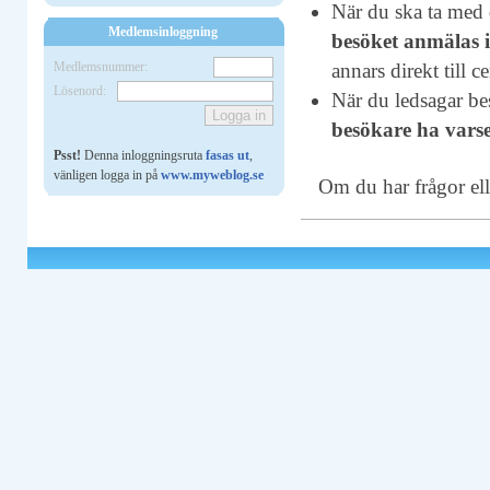
När du ska ta med 
Medlemsinloggning
besöket anmälas i
Medlemsnummer:
annars direkt till c
Lösenord:
När du ledsagar be
besökare ha varse
Psst!
Denna inloggningsruta
fasas ut
,
vänligen logga in på
www.myweblog.se
Om du har frågor ell