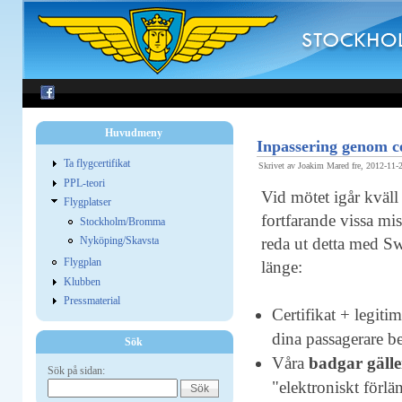
Huvudmeny
Inpassering genom c
Ta flygcertifikat
Skrivet av Joakim Mared fre, 2012-11-
PPL-teori
Vid mötet igår kväll
Flygplatser
fortfarande vissa mi
Stockholm/Bromma
Nyköping/Skavsta
reda ut detta med Swe
Flygplan
länge:
Klubben
Pressmaterial
Certifikat + legiti
dina passagerare be
Sök
Våra
badgar gälle
Sök på sidan:
"elektroniskt förlä