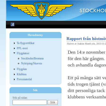
Huvudmeny
Rapport från höstmöt
Ta flygcertifikat
Skrivet av Joakim Mared sön, 2013-11-
PPL-teori
Den 14:e november 
Flygplatser
för den här gången.
Stockholm/Bromma
Nyköping/Skavsta
och avhandla dagor
Flygplan
Klubben
Ett på många sätt v
Pressmaterial
tids trogen tjänst (
ditt personliga tack
Sök
klubbens verksamhet
Sök på sidan: