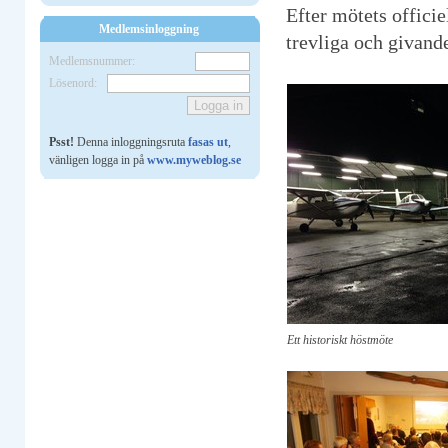
Efter mötets officie
Medlemsinloggning
trevliga och givand
Medlemsnummer:
Lösenord:
Psst!
Denna inloggningsruta
fasas ut
,
vänligen logga in på
www.myweblog.se
Ett historiskt höstmöte