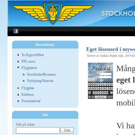
Huvudmeny
Eget lösenord i myw
Ta flygcertifikat
Skrivet av Joakim Mared mån, 2014-02
PPL-teori
Många
Flygplatser
Stockholm/Bromma
eget
Nyköping/Skavsta
Flygplan
lösen
Klubben
mobi
Pressmaterial
Sök
Vi ha
Sök på sidan: