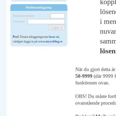
koppl
Medlemsinloggning
lösen
Medlemsnummer:
i men
Lösenord:
nuvar
Psst!
Denna inloggningsruta
fasas ut
,
samm
vänligen logga in på
www.myweblog.se
löse
När du gjort detta ä
50-9999
(där 9999 f
funktionen ovan.
OBS! Du måste fortf
ovanstående procedu