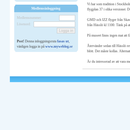
Vi har som tradition i Stockho
Medlemsinloggning
flygplan 37 i olika versioner. 
Medlemsnummer:
GMD och IZZ flyger från Skavsta
Lösenord:
från Hässlö kl 1100. Tänk på at
På museet finns ingen mat att f
Psst!
Denna inloggningsruta
fasas ut
,
Återvänder sedan till Hässlö re
vänligen logga in på
www.myweblog.se
blött. Det måste kollas. Alterna
Är du intresserad av att vara 