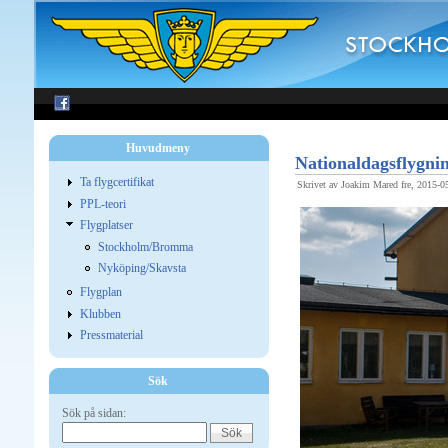
Huvudmeny
Nationaldagsflygni
Ta flygcertifikat
Skrivet av Joakim Mared fre, 2015-0
PPL-teori
Flygplatser
Stockholm/Bromma
Nyköping/Skavsta
Flygplan
Klubben
Pressmaterial
Sök
Sök på sidan: