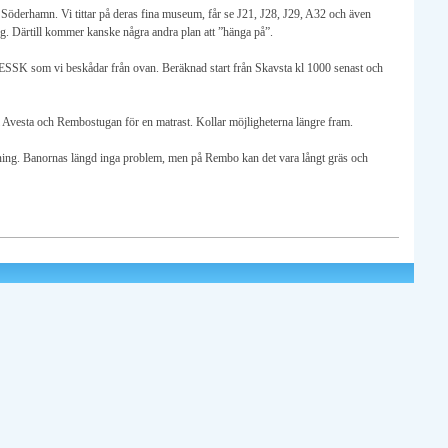
 i Söderhamn. Vi tittar på deras fina museum, får se J21, J28, J29, A32 och även
ing. Därtill kommer kanske några andra plan att ”hänga på”.
t, ESSK som vi beskådar från ovan. Beräknad start från Skavsta kl 1000 senast och
ll Avesta och Rembostugan för en matrast. Kollar möjligheterna längre fram.
lygning. Banornas längd inga problem, men på Rembo kan det vara långt gräs och