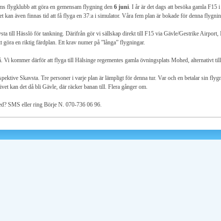
lms flygklubb att göra en gemensam flygning den
6 juni
. I år är det dags att besöka gamla F15
Det kan även finnas tid att få flyga en 37:a i simulator. Våra fem plan är bokade för denna flygn
 till Hässlö för tankning. Därifrån gör vi sällskap direkt till F15 via Gävle/Gestrike Airpor
t göra en riktig färdplan. Ett krav numer på ”långa” flygningar.
å. Vi kommer därför att flyga till Hälsinge regementes gamla övningsplats Mohed, alternativt ti
spektive Skavsta. Tre personer i varje plan är lämpligt för denna tur. Var och en betalar sin f
tivet kan det då bli Gävle, där räcker banan till. Flera gånger om.
med? SMS eller ring Börje N. 070-736 06 96.