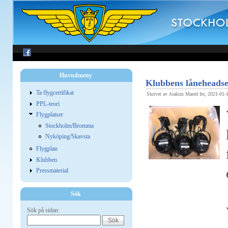
Huvudmeny
Klubbens låneheadse
Ta flygcertifikat
Skrivet av Joakim Mared fre, 2021-01-
PPL-teori
Flygplatser
Stockholm/Bromma
Nyköping/Skavsta
Flygplan
Klubben
Pressmaterial
Sök
Sök på sidan: