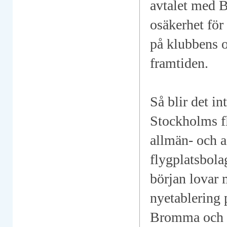
avtalet med B
osäkerhet för
på klubbens oc
framtiden.
Så blir det i
Stockholms f
allmän- och af
flygplatsbola
början lovar 
nyetablering p
Bromma och m