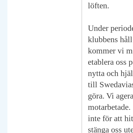
löften.
Under perioden
klubbens hål
kommer vi med
etablera oss p
nytta och hjä
till Swedavia
göra. Vi ager
motarbetade. 
inte för att hi
stänga oss ute