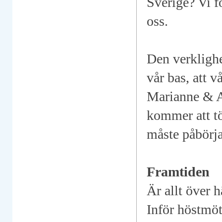
Sverige? Vi f
oss.
Den verklighet
vår bas, att 
Marianne & An
kommer att tö
måste påbörja
Framtiden
Är allt över
Inför höstmöte