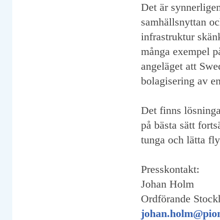
Det är synnerligen
samhällsnyttan oc
infrastruktur skän
många exempel på 
angeläget att Swed
bolagisering av en
Det finns lösning
på bästa sätt for
tunga och lätta fl
Presskontakt:
Johan Holm
Ordförande Stock
johan.holm@pion