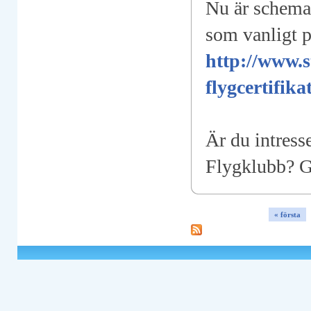
Nu är schemat
som vanligt p
http://www.s
flygcertifik
Är du intress
Flygklubb? 
« första