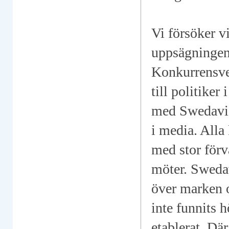
Vi försöker v
uppsägningen
Konkurrensver
till politiker
med Swedavias
i media. Alla
med stor förv
möter. Swedav
över marken 
inte funnits
etablerat. Där