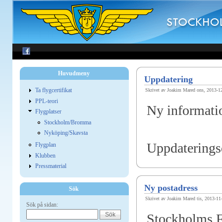
Huvudmeny
Uppdatering
Ta flygcertifikat
Skrivet av Joakim Mared ons, 2013-1
PPL-teori
Ny informati
Flygplatser
Stockholm/Bromma
Nyköping/Skavsta
Uppdatering
Flygplan
Klubben
Pressmaterial
Ny postadress
Sök
Skrivet av Joakim Mared tis, 2013-11
Sök på sidan:
Stockholms F