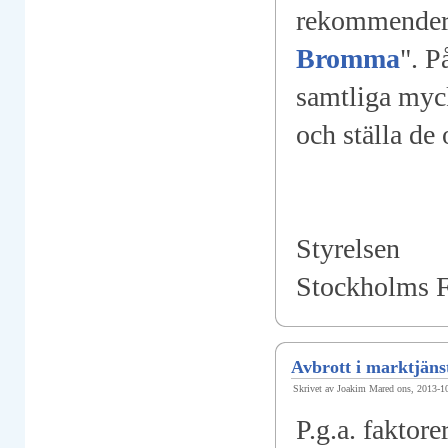
rekommender
Bromma
". P
samtliga myc
och ställa de 
Styrelsen
Stockholms 
Avbrott i marktjäns
Skrivet av Joakim Mared ons, 2013-1
P.g.a. faktore