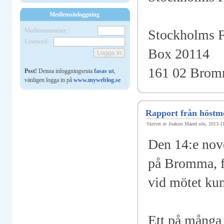
Medlemsinloggning
Medlemsnummer:
Stockholms 
Lösenord:
Box 20114
161 02 Bro
Psst!
Denna inloggningsruta
fasas ut
,
vänligen logga in på
www.myweblog.se
Rapport från höstm
Skrivet av Joakim Mared sön, 2013-1
Den 14:e nov
på Bromma, fö
vid mötet ku
Ett på många 