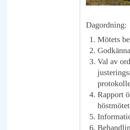
Dagordning:
Mötets be
Godkänna
Val av ord
justering
protokolle
Rapport ö
höstmötet
Informati
Behandlin