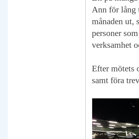
Ann för lång 
månaden ut, så
personer som 
verksamhet oc
Efter mötets o
samt föra tre